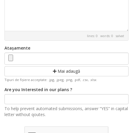
lines: 0 words: 0
salvat
Atașamente
Mai adaugă
Tipuri de fișiere acceptate: .jpg, .jpeg, .png, .pdf, .csv, .xlsx
Are you Interested in our plans ?
To help prevent automated submissions, answer “YES” in capital
letter without qoutes.