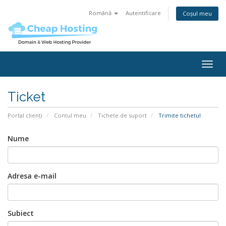
Română
Autentificare
Coșul meu
Togg
navig
Ticket
Portal clienți
Contul meu
Tichete de suport
Trimite tichetul
Nume
Adresa e-mail
Subiect