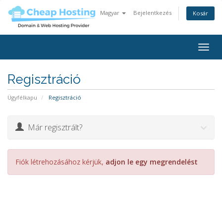
Magyar
Bejelentkezés
Kosár
Togg
navig
Regisztráció
Ügyfélkapu
Regisztráció
Már regisztrált?
Fiók létrehozásához kérjük,
adjon le egy megrendelést