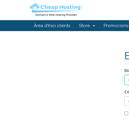
Àrea d'Inici clients
Store
Promocions
Di
C