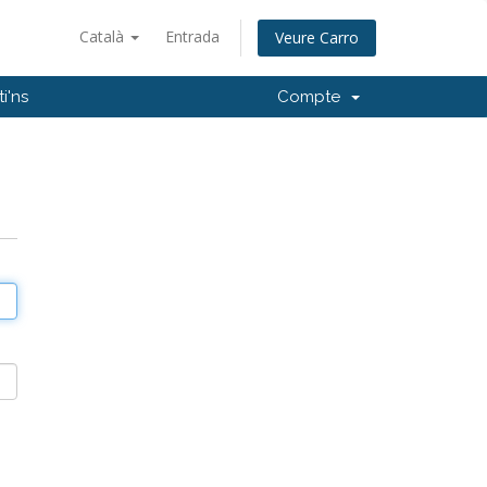
Català
Entrada
Veure Carro
i'ns
Compte