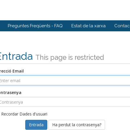
Preguntes Freqüents - FAQ
Estat de la xarxa
Contact
Entrada
This page is restricted
recció Email
ontrasenya
Recordar Dades d'usuari
Ha perdut la contrasenya?