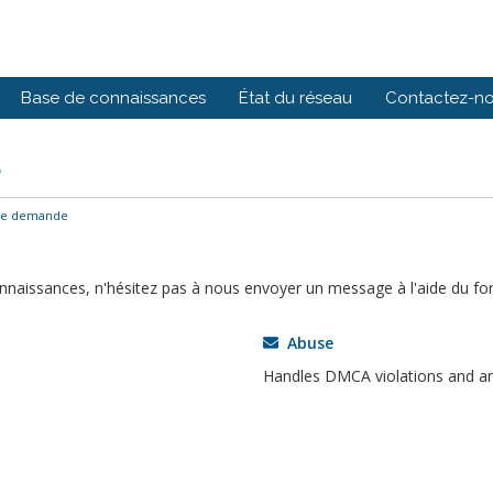
Base de connaissances
État du réseau
Contactez-n
e
ne demande
onnaissances, n'hésitez pas à nous envoyer un message à l'aide du fo
Abuse
Handles DMCA violations and an