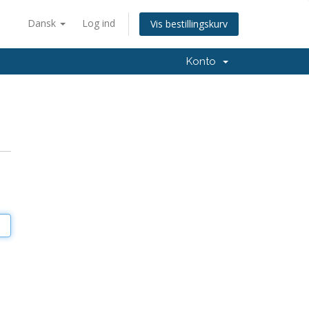
Dansk
Log ind
Vis bestillingskurv
Konto