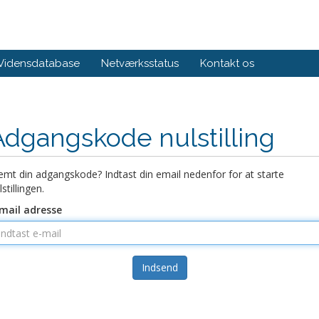
Vidensdatabase
Netværksstatus
Kontakt os
Adgangskode nulstilling
emt din adgangskode? Indtast din email nedenfor for at starte
lstillingen.
mail adresse
Indsend