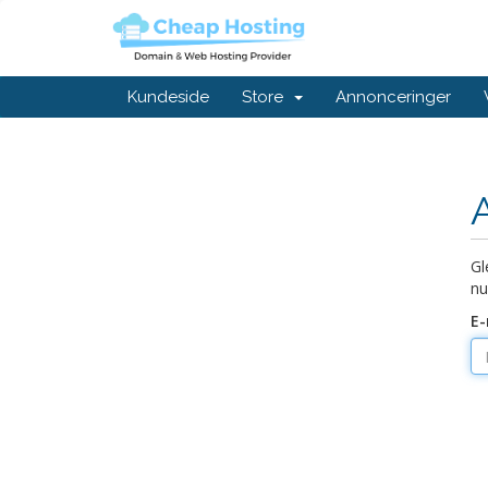
Kundeside
Store
Annonceringer
Gl
nu
E-