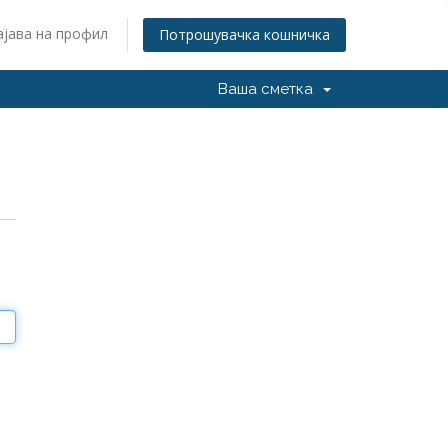
ајава на профил
Потрошувачка кошничка
Ваша сметка