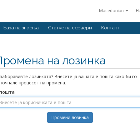
Macedonian
Н
База на знаења
Статус на сервери
Контакт
Промена на лозинка
 заборавивте лозинката? Внесете ја вашата е-пошта како би го
почнале процесот на промена.
-пошта
Промени лозинка