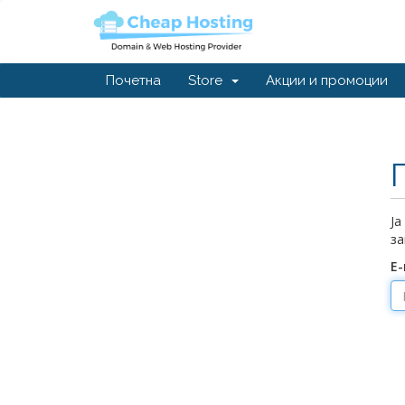
Почетна
Store
Акции и промоции
Ја
за
Е